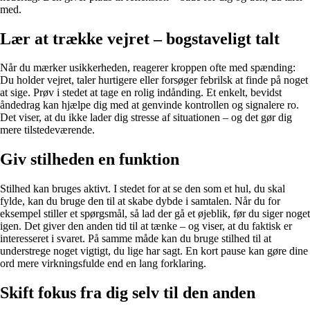
med.
Lær at trække vejret – bogstaveligt talt
Når du mærker usikkerheden, reagerer kroppen ofte med spænding:
Du holder vejret, taler hurtigere eller forsøger febrilsk at finde på noget
at sige. Prøv i stedet at tage en rolig indånding. Et enkelt, bevidst
åndedrag kan hjælpe dig med at genvinde kontrollen og signalere ro.
Det viser, at du ikke lader dig stresse af situationen – og det gør dig
mere tilstedeværende.
Giv stilheden en funktion
Stilhed kan bruges aktivt. I stedet for at se den som et hul, du skal
fylde, kan du bruge den til at skabe dybde i samtalen. Når du for
eksempel stiller et spørgsmål, så lad der gå et øjeblik, før du siger noget
igen. Det giver den anden tid til at tænke – og viser, at du faktisk er
interesseret i svaret. På samme måde kan du bruge stilhed til at
understrege noget vigtigt, du lige har sagt. En kort pause kan gøre dine
ord mere virkningsfulde end en lang forklaring.
Skift fokus fra dig selv til den anden