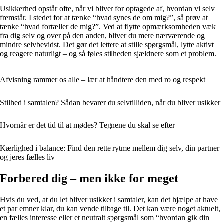
Usikkerhed opstår ofte, når vi bliver for optagede af, hvordan vi selv
fremstår. I stedet for at tænke “hvad synes de om mig?”, så prøv at
tænke “hvad fortæller de mig?”. Ved at flytte opmærksomheden væk
fra dig selv og over på den anden, bliver du mere nærværende og
mindre selvbevidst. Det gør det lettere at stille spørgsmål, lytte aktivt
og reagere naturligt – og så føles stilheden sjældnere som et problem.
Afvisning rammer os alle – lær at håndtere den med ro og respekt
Stilhed i samtalen? Sådan bevarer du selvtilliden, når du bliver usikker
Hvornår er det tid til at mødes? Tegnene du skal se efter
Kærlighed i balance: Find den rette rytme mellem dig selv, din partner
og jeres fælles liv
Forbered dig – men ikke for meget
Hvis du ved, at du let bliver usikker i samtaler, kan det hjælpe at have
et par emner klar, du kan vende tilbage til. Det kan være noget aktuelt,
en fælles interesse eller et neutralt spørgsmål som “hvordan gik din