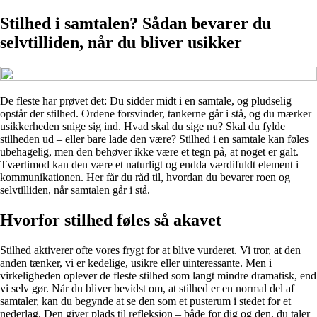
Stilhed i samtalen? Sådan bevarer du
selvtilliden, når du bliver usikker
De fleste har prøvet det: Du sidder midt i en samtale, og pludselig
opstår der stilhed. Ordene forsvinder, tankerne går i stå, og du mærker
usikkerheden snige sig ind. Hvad skal du sige nu? Skal du fylde
stilheden ud – eller bare lade den være? Stilhed i en samtale kan føles
ubehagelig, men den behøver ikke være et tegn på, at noget er galt.
Tværtimod kan den være et naturligt og endda værdifuldt element i
kommunikationen. Her får du råd til, hvordan du bevarer roen og
selvtilliden, når samtalen går i stå.
Hvorfor stilhed føles så akavet
Stilhed aktiverer ofte vores frygt for at blive vurderet. Vi tror, at den
anden tænker, vi er kedelige, usikre eller uinteressante. Men i
virkeligheden oplever de fleste stilhed som langt mindre dramatisk, end
vi selv gør. Når du bliver bevidst om, at stilhed er en normal del af
samtaler, kan du begynde at se den som et pusterum i stedet for et
nederlag. Den giver plads til refleksion – både for dig og den, du taler