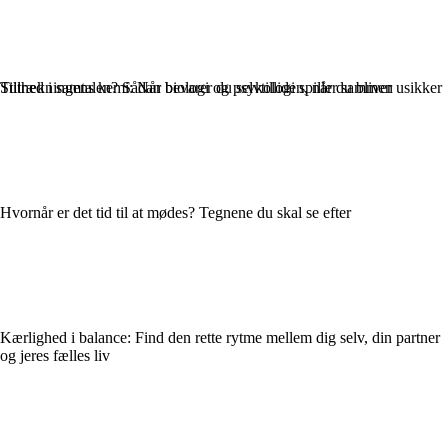
Stilhed i samtalen? Sådan bevarer du selvtilliden, når du bliver usikker
Tiltrækningens kemi: Når biologi og psykologi spiller sammen
Hvornår er det tid til at mødes? Tegnene du skal se efter
Kærlighed i balance: Find den rette rytme mellem dig selv, din partner
og jeres fælles liv