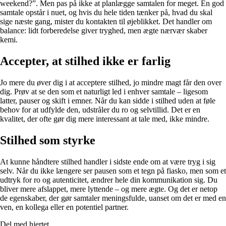
weekend?”. Men pas på ikke at planlægge samtalen for meget. En god
samtale opstår i nuet, og hvis du hele tiden tænker på, hvad du skal
sige næste gang, mister du kontakten til øjeblikket. Det handler om
balance: lidt forberedelse giver tryghed, men ægte nærvær skaber
kemi.
Accepter, at stilhed ikke er farlig
Jo mere du øver dig i at acceptere stilhed, jo mindre magt får den over
dig. Prøv at se den som et naturligt led i enhver samtale – ligesom
latter, pauser og skift i emner. Når du kan sidde i stilhed uden at føle
behov for at udfylde den, udstråler du ro og selvtillid. Det er en
kvalitet, der ofte gør dig mere interessant at tale med, ikke mindre.
Stilhed som styrke
At kunne håndtere stilhed handler i sidste ende om at være tryg i sig
selv. Når du ikke længere ser pausen som et tegn på fiasko, men som et
udtryk for ro og autenticitet, ændrer hele din kommunikation sig. Du
bliver mere afslappet, mere lyttende – og mere ægte. Og det er netop
de egenskaber, der gør samtaler meningsfulde, uanset om det er med en
ven, en kollega eller en potentiel partner.
Del med hjertet