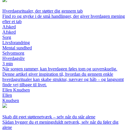
Hverdagsritualer, der støtter dig gennem tab
Find ro og styrke i de små handlinger, der giver hverdagen mening
efter et tab
Afsked
Afsked
Sorg
Livsforandring
Mental sundhed
Selvomsorg
Hverdagsliv
3 min
Når sorgen rammer, kan hverdagen føles tom og uoverskuelig.
Denne artikel giver inspiration til, hvordan du gennem enkle
hverdagsritualer kan skabe struktur, nærvær og håb – og langsomt
finde vej tilbage til livet.
Ellen Knudsen
Ellen
Knudsen
Skab dit eget støttenetværk – selv når du står alene
Sådan bygger du et meningsfuldt netværk, selv når du føler dig
alene