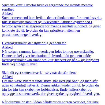
Søvnens kraft: Hvorfor hvile er afgørende for mænds mentale
sundhed
Afsked
Søvn er mere end bare hvile – den er fundamentet for mental styrke,
følelsesmæssig stabilitet og livskvalitet. Artiklen dykker ned i,
hvorfor søvn er så afgørende for mænds mentale sundhed, og giver
konkrete råd til, hvordan du kan prioritere hvilen i en
præstationspræget hverdag.
Hverdagsritualer, der støtter dig gennem tab
Afsked
Når sorgen rammer, kan hverdagen føles tom og uoverskuelig.
Denne artikel giver inspiration til, hvordan du gennem enkle
hverdagsritualer kan skabe struktur, nærvær og håb – og langsomt
finde vej tilbage til livet.
Skab dit eget støttenetværk – selv når du står alene
Afsked
Det kan være svært at finde støtte, når livet gør ondt, og man står
uden et naturligt netværk. Denne artikel guider dig til, hvordan du
trin for trin kan skabe nye forbindelser, finde fællesskaber og
opbygge et støttenetværk, der giver styrke og tryghed i hverdagen.
Når drømme brister: Sådan håndterer du sorgen over det, der ikke