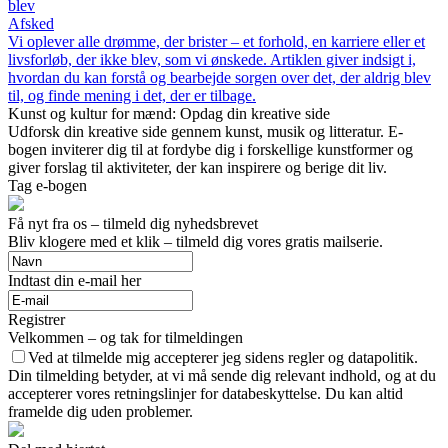
blev
Afsked
Vi oplever alle drømme, der brister – et forhold, en karriere eller et
livsforløb, der ikke blev, som vi ønskede. Artiklen giver indsigt i,
hvordan du kan forstå og bearbejde sorgen over det, der aldrig blev
til, og finde mening i det, der er tilbage.
Kunst og kultur for mænd: Opdag din kreative side
Udforsk din kreative side gennem kunst, musik og litteratur. E-
bogen inviterer dig til at fordybe dig i forskellige kunstformer og
giver forslag til aktiviteter, der kan inspirere og berige dit liv.
Tag e-bogen
Få nyt fra os – tilmeld dig nyhedsbrevet
Bliv klogere med et klik – tilmeld dig vores gratis mailserie.
Indtast din e-mail her
Registrer
Velkommen – og tak for tilmeldingen
Ved at tilmelde mig accepterer jeg sidens regler og datapolitik.
Din tilmelding betyder, at vi må sende dig relevant indhold, og at du
accepterer vores retningslinjer for databeskyttelse. Du kan altid
framelde dig uden problemer.