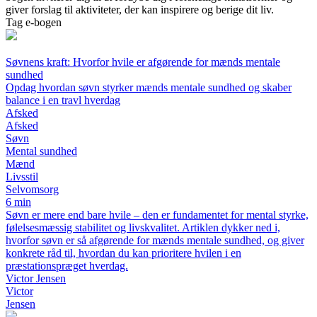
giver forslag til aktiviteter, der kan inspirere og berige dit liv.
Tag e-bogen
Søvnens kraft: Hvorfor hvile er afgørende for mænds mentale
sundhed
Opdag hvordan søvn styrker mænds mentale sundhed og skaber
balance i en travl hverdag
Afsked
Afsked
Søvn
Mental sundhed
Mænd
Livsstil
Selvomsorg
6 min
Søvn er mere end bare hvile – den er fundamentet for mental styrke,
følelsesmæssig stabilitet og livskvalitet. Artiklen dykker ned i,
hvorfor søvn er så afgørende for mænds mentale sundhed, og giver
konkrete råd til, hvordan du kan prioritere hvilen i en
præstationspræget hverdag.
Victor Jensen
Victor
Jensen