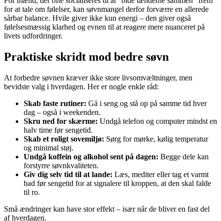
For mænd, der ofte socialiseres til at “bide tænderne sammen” frem
for at tale om følelser, kan søvnmangel derfor forværre en allerede
sårbar balance. Hvile giver ikke kun energi – den giver også
følelsesmæssig klarhed og evnen til at reagere mere nuanceret på
livets udfordringer.
Praktiske skridt mod bedre søvn
At forbedre søvnen kræver ikke store livsomvæltninger, men
bevidste valg i hverdagen. Her er nogle enkle råd:
Skab faste rutiner:
Gå i seng og stå op på samme tid hver
dag – også i weekenden.
Skru ned for skærme:
Undgå telefon og computer mindst en
halv time før sengetid.
Skab et roligt sovemiljø:
Sørg for mørke, kølig temperatur
og minimal støj.
Undgå koffein og alkohol sent på dagen:
Begge dele kan
forstyrre søvnkvaliteten.
Giv dig selv tid til at lande:
Læs, mediter eller tag et varmt
bad før sengetid for at signalere til kroppen, at den skal falde
til ro.
Små ændringer kan have stor effekt – især når de bliver en fast del
af hverdagen.