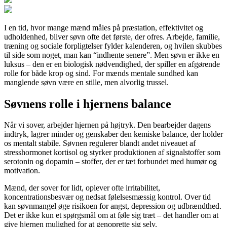
I en tid, hvor mange mænd måles på præstation, effektivitet og
udholdenhed, bliver søvn ofte det første, der ofres. Arbejde, familie,
træning og sociale forpligtelser fylder kalenderen, og hvilen skubbes
til side som noget, man kan “indhente senere”. Men søvn er ikke en
luksus – den er en biologisk nødvendighed, der spiller en afgørende
rolle for både krop og sind. For mænds mentale sundhed kan
manglende søvn være en stille, men alvorlig trussel.
Søvnens rolle i hjernens balance
Når vi sover, arbejder hjernen på højtryk. Den bearbejder dagens
indtryk, lagrer minder og genskaber den kemiske balance, der holder
os mentalt stabile. Søvnen regulerer blandt andet niveauet af
stresshormonet kortisol og styrker produktionen af signalstoffer som
serotonin og dopamin – stoffer, der er tæt forbundet med humør og
motivation.
Mænd, der sover for lidt, oplever ofte irritabilitet,
koncentrationsbesvær og nedsat følelsesmæssig kontrol. Over tid
kan søvnmangel øge risikoen for angst, depression og udbrændthed.
Det er ikke kun et spørgsmål om at føle sig træt – det handler om at
give hjernen mulighed for at genoprette sig selv.