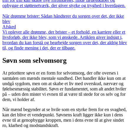
trin for trin kan skabe nye forbindelser, finde fællesskaber og
opbygge et støttenetværk, der giver styrke og tryghed i hverdagen.
Når drømme brister: Sådan håndterer du sorgen over det, der ikke
blev
Afsked
Vi oplever alle drømme, der brister – et forhold, en karriere eller et
livsforløb, der ikke blev, som vi ønskede. Artiklen giver indsigt i,
hvordan du kan forstå og bearbejde sorgen over det, der aldrig blev
til, og finde mening i det, der er tilbage.
Søvn som selvomsorg
At prioritere søvn er en form for selvomsorg, der ofte overses i
samtalen om mænds mentale sundhed. Det handler ikke kun om at
undgå sygdom, men om at skabe et liv med overskud, nærvær og
følelsesmæssig stabilitet. Søvn er fundamentet, som alt andet hviler
på – uden den mister vi evnen til at være til stede for os selv og for
dem, vi holder af.
Når mænd begynder at se hvile som en styrke frem for en svaghed,
kan det blive et vendepunkt. Søvnens kraft ligger ikke kun i dens
evne til at genopbygge kroppen, men i dens evne til at give sindet
ro, klarhed og modstandskraft.