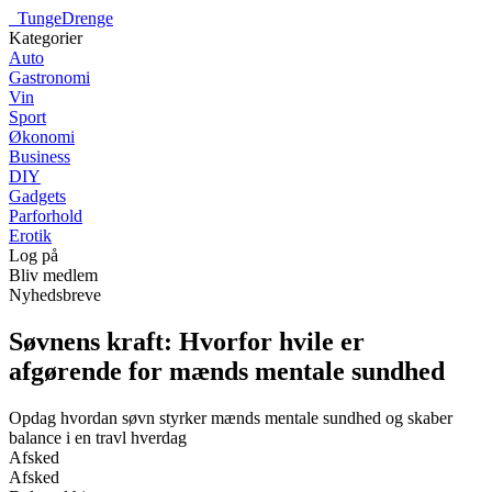
_
TungeDrenge
Kategorier
Auto
Gastronomi
Vin
Sport
Økonomi
Business
DIY
Gadgets
Parforhold
Erotik
Log på
Bliv medlem
Nyhedsbreve
Søvnens kraft: Hvorfor hvile er
afgørende for mænds mentale sundhed
Opdag hvordan søvn styrker mænds mentale sundhed og skaber
balance i en travl hverdag
Afsked
Afsked