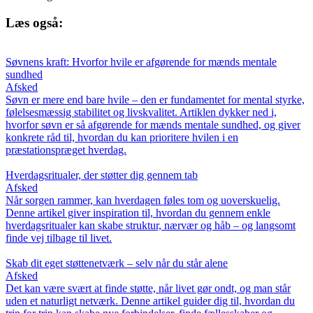
Læs også:
Søvnens kraft: Hvorfor hvile er afgørende for mænds mentale
sundhed
Afsked
Søvn er mere end bare hvile – den er fundamentet for mental styrke,
følelsesmæssig stabilitet og livskvalitet. Artiklen dykker ned i,
hvorfor søvn er så afgørende for mænds mentale sundhed, og giver
konkrete råd til, hvordan du kan prioritere hvilen i en
præstationspræget hverdag.
Hverdagsritualer, der støtter dig gennem tab
Afsked
Når sorgen rammer, kan hverdagen føles tom og uoverskuelig.
Denne artikel giver inspiration til, hvordan du gennem enkle
hverdagsritualer kan skabe struktur, nærvær og håb – og langsomt
finde vej tilbage til livet.
Skab dit eget støttenetværk – selv når du står alene
Afsked
Det kan være svært at finde støtte, når livet gør ondt, og man står
uden et naturligt netværk. Denne artikel guider dig til, hvordan du