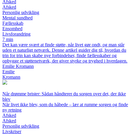
Afsked
Afsked
Personlig udvikling
Mental sundhed
Fællesskab
Ensomhed
Livsforandring
7 min
Det kan være svært at finde støtte, når livet gør ondt, og man står
uden et naturligt netværk. Denne artikel guider dig til, hvordan du
trin for trin kan skabe nye forbindelser, finde fællesskaber og
opbygge et støttenetværk, der giver styrke og tryghed i hverdagen.
Emilie Kromann
Emilie
Kromann
Når drømme brister: Sådan håndterer du sorgen over det, der ikke
blev
Når livet ikke blev, som du håbede – lær at rumme sorgen og finde
ny retning
Afsked
Afsked
Personlig udvikling
Livskriser