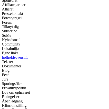
Sponsorat
Affiliatepartner
Allieret
Pressekontakt
Forespørgsel
Forum
Tilknyt dig
Subscribe
SoMe
Nyhedsmail
Community
Lokalmiljø
Egne links
Indholdsoversigt
Tekster
Dokumenter
Blog
Feed
Jura
Sporingsfiler
Privatlivspolitik
Lov om ophavsret
Betingelser
Åben adgang
Klimaomstilling