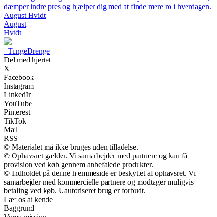
dæmper indre pres og hjælper dig med at finde mere ro i hverdagen.
August Hvidt
August
Hvidt
_
TungeDrenge
Del med hjertet
X
Facebook
Instagram
LinkedIn
YouTube
Pinterest
TikTok
Mail
RSS
© Materialet må ikke bruges uden tilladelse.
© Ophavsret gælder. Vi samarbejder med partnere og kan få
provision ved køb gennem anbefalede produkter.
© Indholdet på denne hjemmeside er beskyttet af ophavsret. Vi
samarbejder med kommercielle partnere og modtager muligvis
betaling ved køb. Uautoriseret brug er forbudt.
Lær os at kende
Baggrund
Vores mission