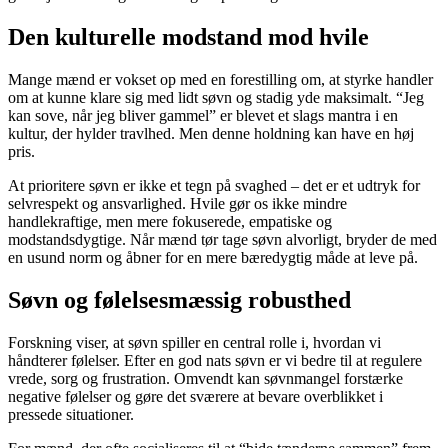
Den kulturelle modstand mod hvile
Mange mænd er vokset op med en forestilling om, at styrke handler
om at kunne klare sig med lidt søvn og stadig yde maksimalt. “Jeg
kan sove, når jeg bliver gammel” er blevet et slags mantra i en
kultur, der hylder travlhed. Men denne holdning kan have en høj
pris.
At prioritere søvn er ikke et tegn på svaghed – det er et udtryk for
selvrespekt og ansvarlighed. Hvile gør os ikke mindre
handlekraftige, men mere fokuserede, empatiske og
modstandsdygtige. Når mænd tør tage søvn alvorligt, bryder de med
en usund norm og åbner for en mere bæredygtig måde at leve på.
Søvn og følelsesmæssig robusthed
Forskning viser, at søvn spiller en central rolle i, hvordan vi
håndterer følelser. Efter en god nats søvn er vi bedre til at regulere
vrede, sorg og frustration. Omvendt kan søvnmangel forstærke
negative følelser og gøre det sværere at bevare overblikket i
pressede situationer.