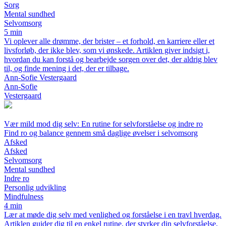
Sorg
Mental sundhed
Selvomsorg
5 min
Vi oplever alle drømme, der brister – et forhold, en karriere eller et
livsforløb, der ikke blev, som vi ønskede. Artiklen giver indsigt i,
hvordan du kan forstå og bearbejde sorgen over det, der aldrig blev
til, og finde mening i det, der er tilbage.
Ann-Sofie Vestergaard
Ann-Sofie
Vestergaard
Vær mild mod dig selv: En rutine for selvforståelse og indre ro
Find ro og balance gennem små daglige øvelser i selvomsorg
Afsked
Afsked
Selvomsorg
Mental sundhed
Indre ro
Personlig udvikling
Mindfulness
4 min
Lær at møde dig selv med venlighed og forståelse i en travl hverdag.
Artiklen guider dig til en enkel rutine, der styrker din selvforståelse,