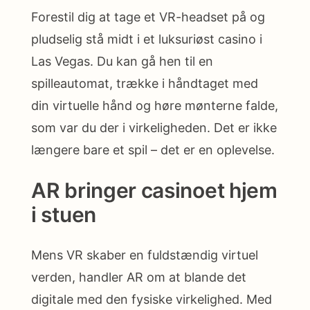
Forestil dig at tage et VR-headset på og
pludselig stå midt i et luksuriøst casino i
Las Vegas. Du kan gå hen til en
spilleautomat, trække i håndtaget med
din virtuelle hånd og høre mønterne falde,
som var du der i virkeligheden. Det er ikke
længere bare et spil – det er en oplevelse.
AR bringer casinoet hjem
i stuen
Mens VR skaber en fuldstændig virtuel
verden, handler AR om at blande det
digitale med den fysiske virkelighed. Med