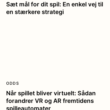
Sæt mål for dit spil: En enkel vej til
en stærkere strategi
ODDS
Når spillet bliver virtuelt: Sådan
forandrer VR og AR fremtidens
spilleautomater