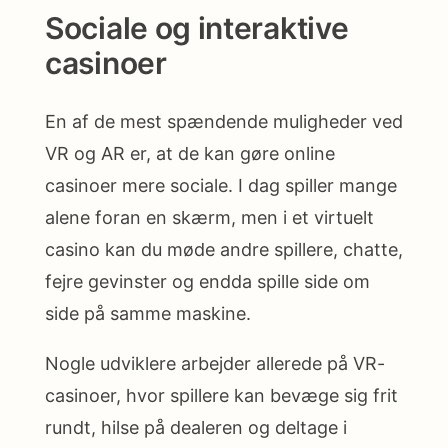
Sociale og interaktive
casinoer
En af de mest spændende muligheder ved
VR og AR er, at de kan gøre online
casinoer mere sociale. I dag spiller mange
alene foran en skærm, men i et virtuelt
casino kan du møde andre spillere, chatte,
fejre gevinster og endda spille side om
side på samme maskine.
Nogle udviklere arbejder allerede på VR-
casinoer, hvor spillere kan bevæge sig frit
rundt, hilse på dealeren og deltage i