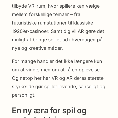
tilbyde VR-rum, hvor spillere kan vælge
mellem forskellige temaer – fra
futuristiske rumstationer til klassiske
1920’er-casinoer. Samtidig vil AR gøre det
muligt at bringe spillet ud i hverdagen på
nye og kreative måder.
For mange handler det ikke længere kun
om at vinde, men om at få en oplevelse.
Og netop her har VR og AR deres største
styrke: de gør spillet levende, sanseligt og
personligt.
En ny æra for spil og