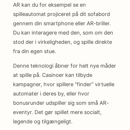
AR kan du for eksempel se en
spilleautomat projiceret på dit sofabord
gennem din smartphone eller AR-briller.
Du kan interagere med den, som om den
stod der i virkeligheden, og spille direkte
fra din egen stue.
Denne teknologi åbner for helt nye måder
at spille på. Casinoer kan tilbyde
kampagner, hvor spillere “finder” virtuelle
automater i deres by, eller hvor
bonusrunder udspiller sig som små AR-
eventyr. Det gør spillet mere socialt,
legende og tilgængeligt.