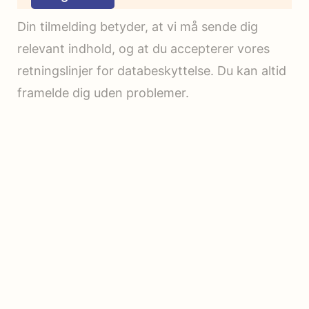
Din tilmelding betyder, at vi må sende dig
relevant indhold, og at du accepterer vores
retningslinjer for databeskyttelse. Du kan altid
framelde dig uden problemer.