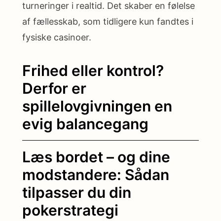
turneringer i realtid. Det skaber en følelse
af fællesskab, som tidligere kun fandtes i
fysiske casinoer.
Frihed eller kontrol?
Derfor er
spillelovgivningen en
evig balancegang
Læs bordet – og dine
modstandere: Sådan
tilpasser du din
pokerstrategi